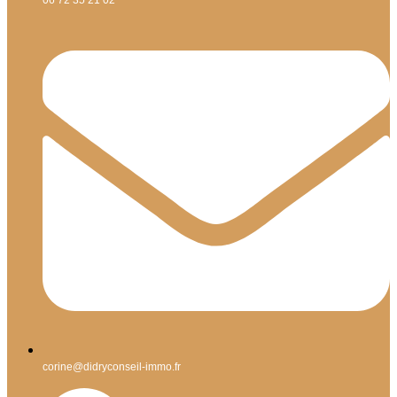
06 72 35 21 02
corine@didryconseil-immo.fr